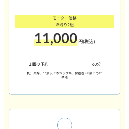
モニター価格
※残り2組
11,000
円(税込)
１回の予約
60分
例）夫婦、16歳以上のカップル、保護者＋8歳上のお
子様