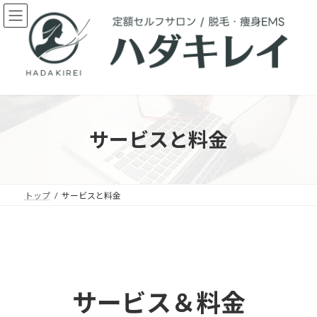
コ
ナ
ン
ビ
テ
ゲ
ン
ー
ツ
シ
へ
ョ
ス
ン
キ
に
ッ
移
サービスと料金
プ
動
トップ
サービスと料金
サービス＆料金